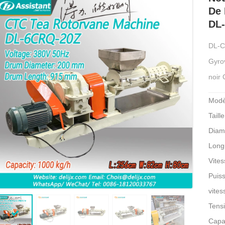
De 
DL
DL-C
Gyrov
noir
Modè
Tail
Diam
Long
Vites
Puis
vites
Tens
Capa