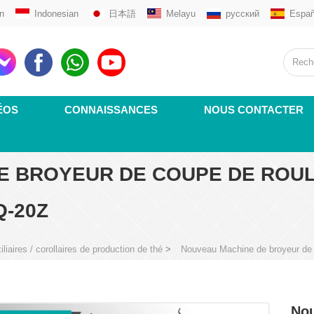
n
Indonesian
日本語
Melayu
русский
Españ
ÉOS
CONNAISSANCES
NOUS CONTACTER
E BROYEUR DE COUPE DE ROUL
Q-20Z
iaires / corollaires de production de thé
>
Nouveau Machine de broyeur de
Nou