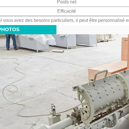
Poids net
Efficacité
i vous avez des besoins particuliers, il peut être personnalisé e
PHOTOS
Machine d'emballage horizontale de sachets préfabriqués à 5 stations pour l'emballage sous vide de thé et d'aliments granulaires
:01
uipement
en sachets ?
Machine de nettoyage électrostatique pour dépoussiérage | Séparateur d'impuretés de feuilles de thé série DL-6CJDCZ
horizontale à
2026-07-17 18:18:47
 les sacs M,
Notre machine de dépoussiérage
les sacs à
électrostatique série DL-6CJDCZ élimine
emplissage et
efficacement la poussière de thé, les
s pour le thé
fibres et les impuretés étrangères avec