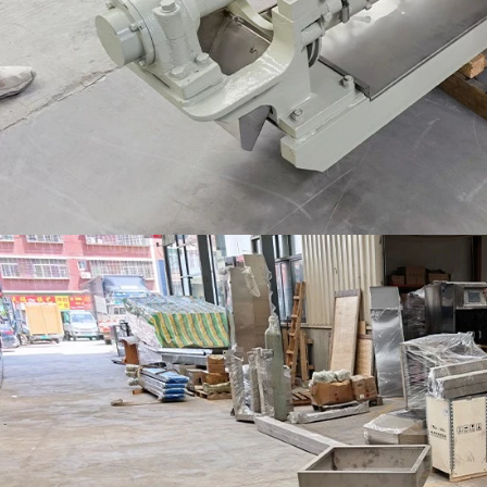
lés avec
un taux de nettoyage de 90 % à 96 %.
le.
Les modèles à rouleaux 3/5/8 prennent
en charge une capacité de 300 à 400
kg/h, une tension industrielle de 380 V,
idéal pour les usines de transformation
primaire du thé.