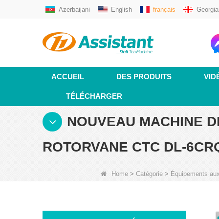
Azerbaijani
English
français
Georgia
ACCUEIL
DES PRODUITS
VID
TÉLÉCHARGER
NOUVEAU MACHINE D
ROTORVANE CTC DL-6CR
Home
>
Catégorie
>
Équipements auxil