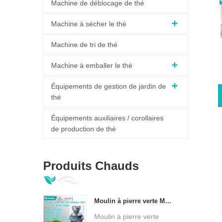
Machine de déblocage de thé
Machine à sécher le thé
Machine de tri de thé
Machine à emballer le thé
Équipements de gestion de jardin de
thé
Équipements auxiliaires / corollaires
de production de thé
Produits Chauds
Moulin à pierre verte Matcha à Base personnalisée en acier inoxydable, broyeur à Matcha Ultra fin à basse température DL-6CYMJ-50QB
Moulin à pierre verte