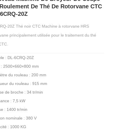
Roulement De Thé De Rotorvane CTC
-6CRQ-20Z
RQ-20Z Thé noir CTC Machine à rotorvane HRS
ane principalement utilisée pour le traitement du thé
 CTC.
le : DL-6CRQ-20Z
le : 2500×660×800 mm
ètre du rouleau : 200 mm
ueur du rouleau : 915 mm
se de broche : 34 tr/min
sance : 7,5 kW
se : 1400 tr/min
ion nominale : 380 V
cité : 1000 KG