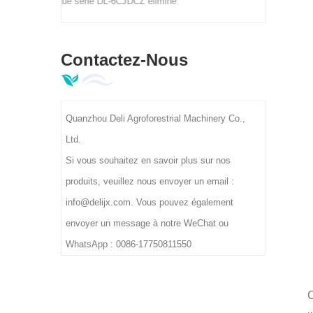
DCZ élimine
 thé, les
gères avec
Contactez-Nous
% à 96 %.
8 prennent
300 à 400
Quanzhou Deli Agroforestrial Machinery Co.,
 de 380 V,
Ltd.
sformation
Si vous souhaitez en savoir plus sur nos
produits, veuillez nous envoyer un email :
info@delijx.com. Vous pouvez également
envoyer un message à notre WeChat ou
WhatsApp : 0086-17750811550
C