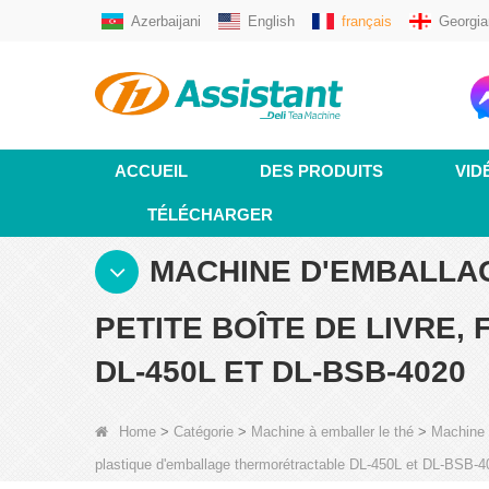
Azerbaijani
English
français
Georgia
ACCUEIL
DES PRODUITS
VID
TÉLÉCHARGER
MACHINE D'EMBALLA
PETITE BOÎTE DE LIVRE
DL-450L ET DL-BSB-4020
Home
>
Catégorie
>
Machine à emballer le thé
>
Machine 
plastique d'emballage thermorétractable DL-450L et DL-BSB-4