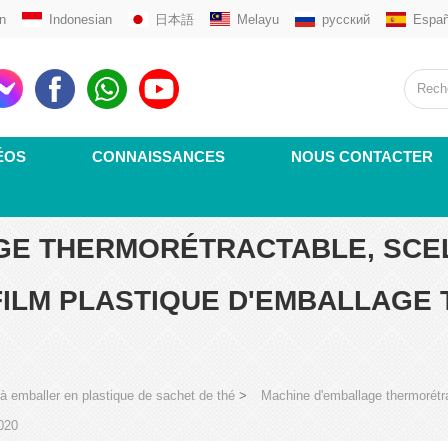
n
Indonesian
日本語
Melayu
русский
Españ
ÉOS
CONNAISSANCES
NOUS CONTACTER
GE THERMORÉTRACTABLE, SCEL
, FILM PLASTIQUE D'EMBALLAG
à emballer en plastique de sachet de thé
>
Machine d'emballage thermorétract
020