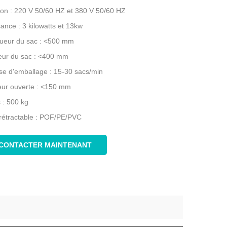
ion : 220 V 50/60 HZ et 380 V 50/60 HZ
ance : 3 kilowatts et 13kw
ueur du sac : <500 mm
eur du sac : <400 mm
sse d'emballage : 15-30 sacs/min
eur ouverte : <150 mm
 : 500 kg
 rétractable : POF/PE/PVC
CONTACTER MAINTENANT