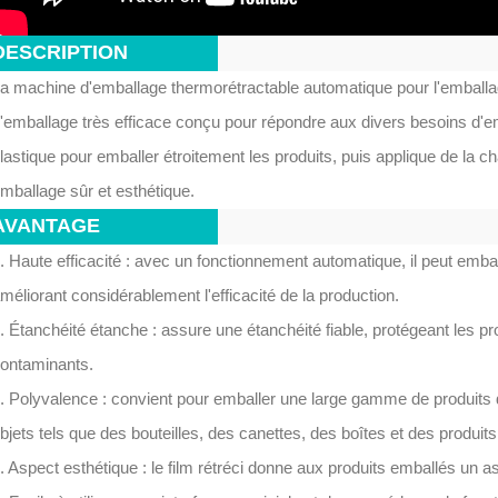
DESCRIPTION
a machine d'emballage thermorétractable automatique pour l'emballag
'emballage très efficace conçu pour répondre aux divers besoins d'emba
lastique pour emballer étroitement les produits, puis applique de la cha
mballage sûr et esthétique.
AVANTAGE
. Haute efficacité : avec un fonctionnement automatique, il peut emb
méliorant considérablement l'efficacité de la production.
. Étanchéité étanche : assure une étanchéité fiable, protégeant les pro
ontaminants.
. Polyvalence : convient pour emballer une large gamme de produits de
bjets tels que des bouteilles, des canettes, des boîtes et des produits
. Aspect esthétique : le film rétréci donne aux produits emballés un a