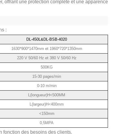
er, offrant une protection complète et une apparence
ns :
DL-450L&DL-BSB-4020
1630*900*1470mm et 1960*720*1350mm
220 V 50/60 Hz et 380 V 50/60 Hz
500KG
15-30 pages/min
0-10 m/min
L(longueur)H<500MM
L(largeur)H<400mm
<150mm
0,5MPA
n fonction des besoins des clients.