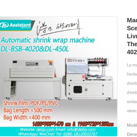
Mac
Sce
Liv
The
40
La ma
l'emb
d'emb
d'emb
embal
rétré
Modè
Dime