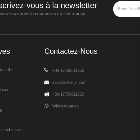
scrivez-vous à la newsletter
vez les dernières nouvelles de l'entreprise
ives
Contactez-Nous
es à thé
+86-17750811550
sale01@delijx.com
doxes
+86-17750811550
WhatsAppmsn
ng
e sachets de