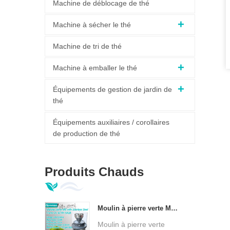
Machine de déblocage de thé
Machine à sécher le thé
Machine de tri de thé
Machine à emballer le thé
Équipements de gestion de jardin de
thé
Équipements auxiliaires / corollaires
de production de thé
Produits Chauds
Moulin à pierre verte Matcha à Base personnalisée en acier inoxydable, broyeur à Matcha Ultra fin à basse température DL-6CYMJ-50QB
Moulin à pierre verte