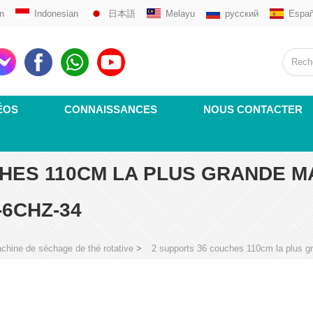
n
Indonesian
日本語
Melayu
русский
Españ
ÉOS
CONNAISSANCES
NOUS CONTACTER
HES 110CM LA PLUS GRANDE M
-6CHZ-34
chine de séchage de thé rotative
>
2 supports 36 couches 110cm la plus g