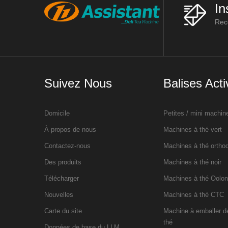
In
Rece
Suivez Nous
Balises Act
Domicile
Petites / mini machin
À propos de nous
Machines à thé vert
Contactez-nous
Machines à thé ortho
Des produits
Machines à thé noir
Télécharger
Machines à thé Oolo
Nouvelles
Machines à thé CTC
Carte du site
Machine à emballer d
thé
Données de base du LLM