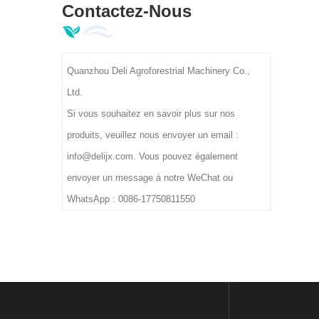
 avec
Contactez-Nous
un taux de nettoyage de 90 % à 96 %.
Les modèles à rouleaux 3/5/8 prennent
en charge une capacité de 300 à 400
Quanzhou Deli Agroforestrial Machinery Co.,
kg/h, une tension industrielle de 380 V,
Ltd.
idéal pour les usines de transformation
Si vous souhaitez en savoir plus sur nos
primaire du thé.
produits, veuillez nous envoyer un email :
info@delijx.com. Vous pouvez également
envoyer un message à notre WeChat ou
WhatsApp : 0086-17750811550