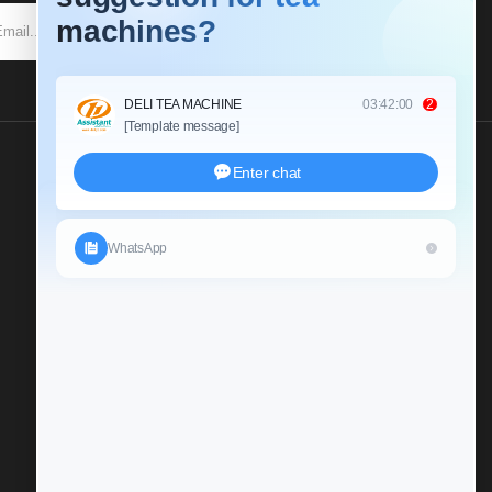
SUBSCRIBE
Send Us An Inquiry