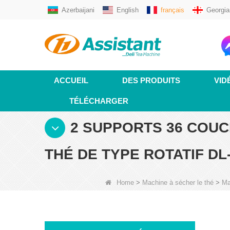
Azerbaijani
English
français
Georgia
ACCUEIL
DES PRODUITS
VID
TÉLÉCHARGER
2 SUPPORTS 36 COUC
THÉ DE TYPE ROTATIF DL
Home
>
Machine à sécher le thé
>
Ma